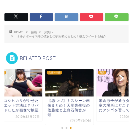
HOME
芸能
お笑い
ミルクボーイ内海の彼女との馴れ初めまとめ！彼女ツイートも紹介
RELATED POST
い
女優・俳優
熱愛
田コシヒカリがやせた
【恋つづ】キスシーン画
米倉涼子が通うダン
イエット方法は？リバ
像まとめ！天堂先生役の
室の場所はどこ？新
ンドしたか画像で検証
佐藤健と上白石萌音が
にタンゴを習ってい
最...
2019年12月27日
2020年1
2020年2月5日