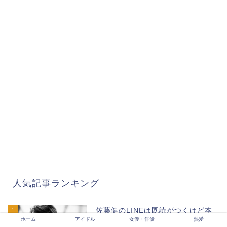
人気記事ランキング
1
佐藤健のLINEは既読がつくけど本
人？返信は読んでるのか調べてみた
ホーム
アイドル
女優・俳優
熱愛