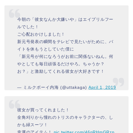
今朝の「彼女なんか大嫌いや」はエイプリルフー
ルでした！
ご心配おかけしました！
新元号発表の瞬間をテレビで見たいがために、バ
イトを休もうとしていた僕に
「新元号が何になろうがお前に関係ないねん。何
やとしても毎日頑張るだけやろ。ちゃうか？
お？」と激励してくれる彼女が大好きです！
— ミルクボーイ内海 (@uttakaga)
April 1, 2019
彼女が買ってくれました！
全角刈りから憧れのトリスのキャラクターの、し
かも緑スーツ！
幸運のアイテム！
pic.twitter.com/46nRHmGRzp