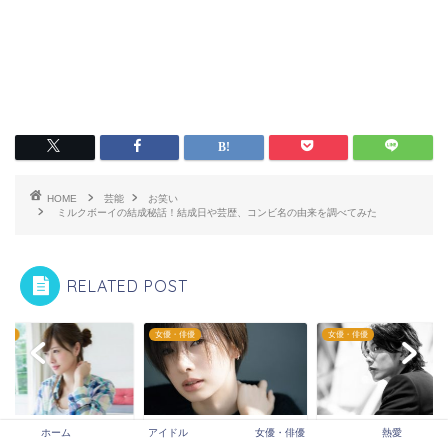
HOME
芸能
お笑い
ミルクボーイの結成秘話！結成日や芸歴、コンビ名の由来を調べてみた
RELATED POST
ドル
女優・俳優
女優・俳優
石麻衣はどの専門学校
北川景子のショートヘア
佐藤健のLINEは既
ホーム
アイドル
女優・俳優
熱愛
身？通ったコースや学
シーズが似合わない？似
つくけど本人？返信