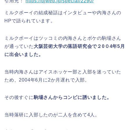
引用元：
https://qjweb.jp/special/2290/
ミルクボーイの結成秘話はインタビューや内海さんの
HPで語られています。
ミルクボーイはツッコミの内海さんとボケの駒場さん
が通っていた
大阪芸術大学の落語研究会で２0０4年5月
に出会いました。
当時内海さんはアイスホッケー部と入部を迷っていた
ため、2004年6月に2か月遅れで入部。
その後すぐに
駒場さんからコンビに誘いました。
当時落研に入部したのが二人を含めて4人。