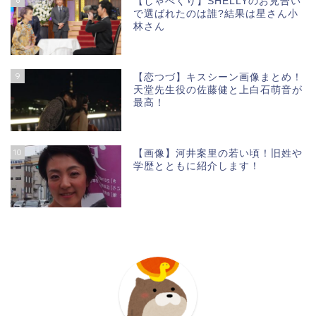
【しゃべくり】SHELLYのお見合い
で選ばれたのは誰?結果は星さん小
林さん
9
【恋つづ】キスシーン画像まとめ！
天堂先生役の佐藤健と上白石萌音が
最高！
10
【画像】河井案里の若い頃！旧姓や
学歴とともに紹介します！