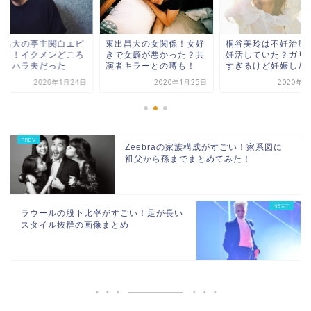
出昌大の女関係！女好
桐谷美玲は不妊治療して
東出昌大の亭主関白
で女癖が悪かった？共
妊活していた？ガリガリ
ソード！イクメンど
者キラーとの噂も！
すぎるけど妊娠した！
かモラハラ夫だった
2020年1月25日
2020年2月4日
2020年1
Zeebraの家族構成がすごい！家系図に
祖父から孫までまとめてみた！
ラウールの股下比率がすごい！足が長い
スタイル抜群の画像まとめ