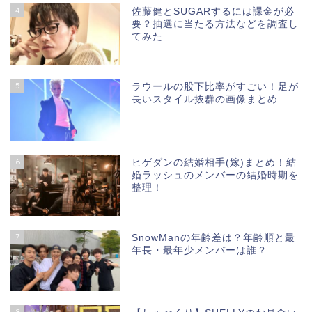
4
佐藤健とSUGARするには課金が必
要？抽選に当たる方法などを調査し
てみた
5
ラウールの股下比率がすごい！足が
長いスタイル抜群の画像まとめ
6
ヒゲダンの結婚相手(嫁)まとめ！結
婚ラッシュのメンバーの結婚時期を
整理！
7
SnowManの年齢差は？年齢順と最
年長・最年少メンバーは誰？
8