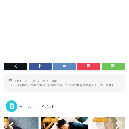
HOME
芸能
女優・俳優
伊勢谷友介の頬の激やせは薬中のせい？顔の変化を時系列でまとめ【画像】
RELATED POST
・俳優
女優・俳優
女優・俳優