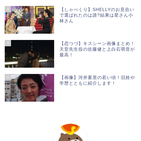
8
【しゃべくり】SHELLYのお見合い
で選ばれたのは誰?結果は星さん小
林さん
9
【恋つづ】キスシーン画像まとめ！
天堂先生役の佐藤健と上白石萌音が
最高！
10
【画像】河井案里の若い頃！旧姓や
学歴とともに紹介します！