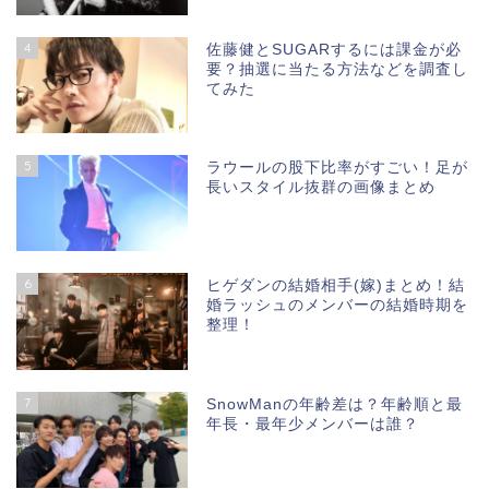
4
佐藤健とSUGARするには課金が必
要？抽選に当たる方法などを調査し
てみた
5
ラウールの股下比率がすごい！足が
長いスタイル抜群の画像まとめ
6
ヒゲダンの結婚相手(嫁)まとめ！結
婚ラッシュのメンバーの結婚時期を
整理！
7
SnowManの年齢差は？年齢順と最
年長・最年少メンバーは誰？