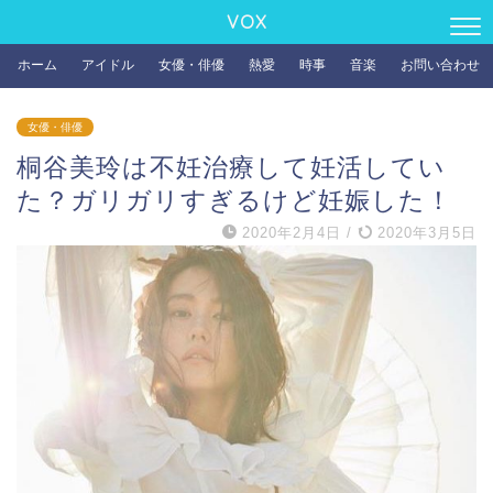
VOX
ホーム
アイドル
女優・俳優
熱愛
時事
音楽
お問い合わせ
女優・俳優
桐谷美玲は不妊治療して妊活してい
た？ガリガリすぎるけど妊娠した！
2020年2月4日
/
2020年3月5日