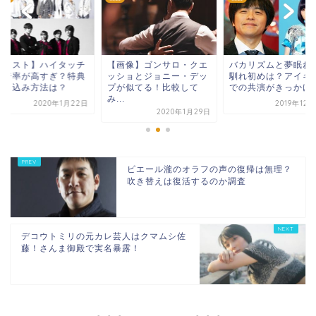
画像】ゴンサロ・クエ
バカリズムと夢眠ねむの
【スノスト】ハイタ
ショとジョニー・デッ
馴れ初めは？アイキャラ
会の倍率が高すぎ？
が似てる！比較して
での共演がきっかけ！
と申し込み方法は？
.
2019年12月24日
2020年1月
2020年1月29日
ピエール瀧のオラフの声の復帰は無理？
吹き替えは復活するのか調査
デコウトミリの元カレ芸人はクマムシ佐
藤！さんま御殿で実名暴露！