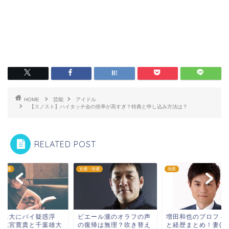
HOME
芸能
アイドル
【スノスト】ハイタッチ会の倍率が高すぎ？特典と申し込み方法は？
RELATED POST
・俳優
女優・俳優
熱愛
出昌大にバイ疑惑浮
ピエール瀧のオラフの声
増田和也のプロフィ
！成宮寛貴と千葉雄大
の復帰は無理？吹き替え
と経歴まとめ！妻(嫁