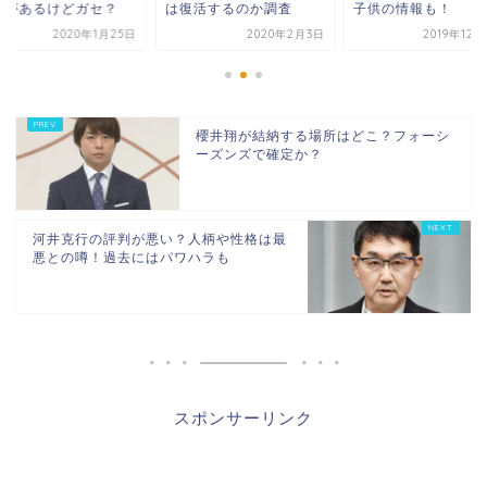
噂があるけどガセ？
は復活するのか調査
子供の情報も！
2020年1月25日
2020年2月3日
2019年12
櫻井翔が結納する場所はどこ？フォーシ
ーズンズで確定か？
河井克行の評判が悪い？人柄や性格は最
悪との噂！過去にはパワハラも
スポンサーリンク