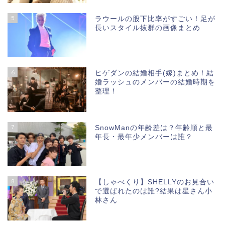
5
ラウールの股下比率がすごい！足が
長いスタイル抜群の画像まとめ
6
ヒゲダンの結婚相手(嫁)まとめ！結
婚ラッシュのメンバーの結婚時期を
整理！
7
SnowManの年齢差は？年齢順と最
年長・最年少メンバーは誰？
8
【しゃべくり】SHELLYのお見合い
で選ばれたのは誰?結果は星さん小
林さん